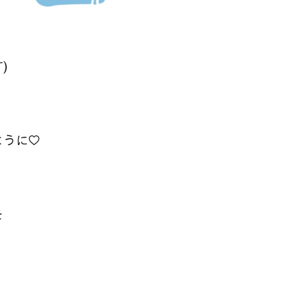
)
ように♡
を